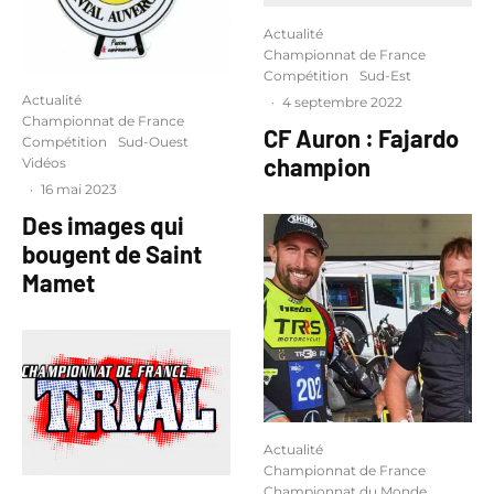
Actualité
Championnat de France
Compétition
Sud-Est
Actualité
·
4 septembre 2022
Championnat de France
CF Auron : Fajardo
Compétition
Sud-Ouest
champion
Vidéos
·
16 mai 2023
Des images qui
bougent de Saint
Mamet
Actualité
Championnat de France
Championnat du Monde