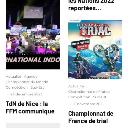
les Nations 2022
reportées…
Actualité
Agenda
Championnat du Monde
Actualité
Compétition
Sud-Est
Championnat de France
·
24 décembre 2021
Compétition
Sud-Est
TdN de Nice : la
·
15 novembre 2021
FFM communique
Championnat de
France de trial