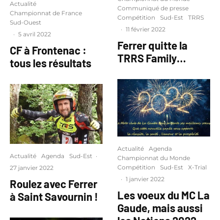
Actualité
Communiqué de presse
Championnat de France
Compétition
Sud-Est
TRRS
Sud-Ouest
·
11 février 2022
·
5 avril 2022
Ferrer quitte la
CF à Frontenac :
TRRS Family…
tous les résultats
Actualité
Agenda
Actualité
Agenda
Sud-Est
·
Championnat du Monde
Compétition
Sud-Est
X-Trial
27 janvier 2022
·
1 janvier 2022
Roulez avec Ferrer
Les voeux du MC La
à Saint Savournin !
Gaude, mais aussi