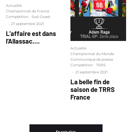
Actualité
Championnat de France
Compétition
Sud-Ouest
·
27 septembre 2021
L’affaire est dans
l’Allassac….
Actualité
Championnat du Monde
Communiqué de presse
Compétition
TRRS
·
21 septembre 2021
La belle fin de
saison de TRRS
France
En voir plus