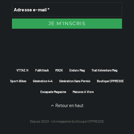
VTTAE.fr
FullAttack
MX2K
Enduro Mag
Trail Adventure Mag
Sport-Bikes
Génération 4×4
Génération Sans Permis
Boutique CPPRESSE
Escapade Magazine
Maisons A Vivre
Retour en haut
Depuis 2003 - Un magazine du
Groupe CPPRESSE