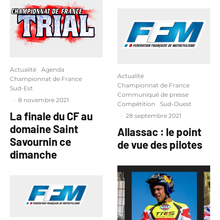
Actualité
Agenda
Actualité
Championnat de France
Championnat de France
Sud-Est
Communiqué de presse
·
8 novembre 2021
Compétition
Sud-Ouest
La finale du CF au
·
28 septembre 2021
domaine Saint
Allassac : le point
Savournin ce
de vue des pilotes
dimanche