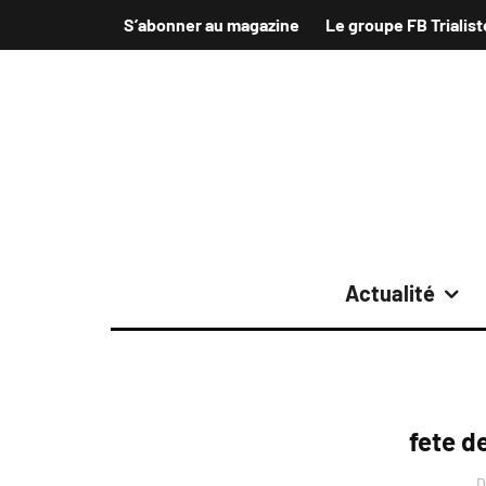
S’abonner au magazine
Le groupe FB Trialist
Actualité
fete de
D