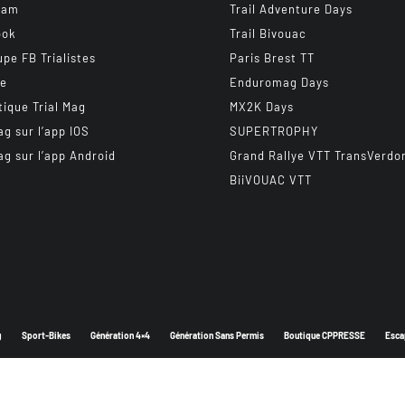
ram
Trail Adventure Days
ook
Trail Bivouac
upe FB Trialistes
Paris Brest TT
be
Enduromag Days
tique Trial Mag
MX2K Days
ag sur l’app IOS
SUPERTROPHY
ag sur l’app Android
Grand Rallye VTT TransVerdo
BiiVOUAC VTT
g
Sport-Bikes
Génération 4×4
Génération Sans Permis
Boutique CPPRESSE
Esca
Depuis 2003 - Un magazine du
Groupe CPPRESSE