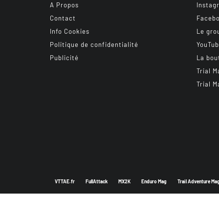
A Propos
Instag
Contact
Faceb
Info Cookies
Le gro
Politique de confidentialité
YouTu
Publicité
La bou
Trial M
Trial M
VTTAE.fr
FullAttack
MX2K
Enduro Mag
Trail Adventure Ma