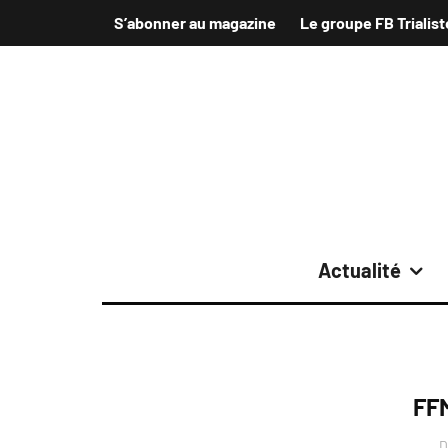
S’abonner au magazine
Le groupe FB Trialist
Actualité
FFM
D