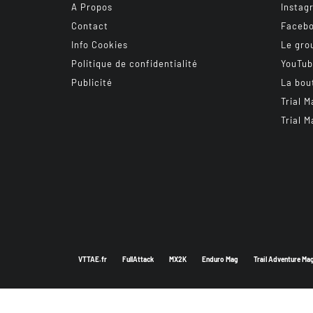
A Propos
Instag
Contact
Faceb
Info Cookies
Le gro
Politique de confidentialité
YouTu
Publicité
La bou
Trial M
Trial M
VTTAE.fr
FullAttack
MX2K
Enduro Mag
Trail Adventure Ma