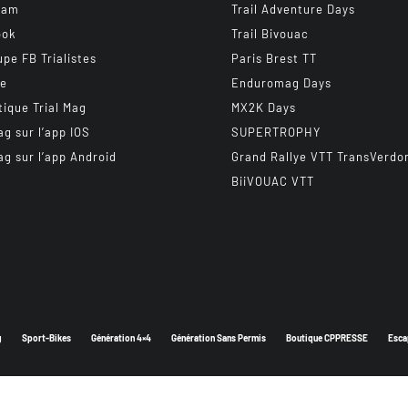
ram
Trail Adventure Days
ook
Trail Bivouac
upe FB Trialistes
Paris Brest TT
be
Enduromag Days
tique Trial Mag
MX2K Days
ag sur l’app IOS
SUPERTROPHY
ag sur l’app Android
Grand Rallye VTT TransVerdo
BiiVOUAC VTT
g
Sport-Bikes
Génération 4×4
Génération Sans Permis
Boutique CPPRESSE
Esca
Depuis 2003 - Un magazine du
Groupe CPPRESSE