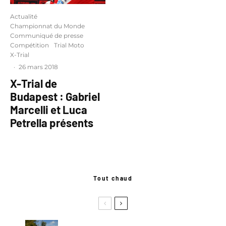
Actualité
Championnat du Monde
Communiqué de presse
Compétition
Trial Moto
X-Trial
·
26 mars 2018
X-Trial de
Budapest : Gabriel
Marcelli et Luca
Petrella présents
Tout chaud