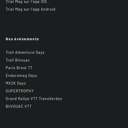
Trial Mag sur l’app IOS
Trial Mag sur l’app Android
Nos événements
Trail Adventure Days
Trail Bivouac
Paris Brest TT
Enduromag Days
MX2K Days
SUPERTROPHY
Grand Rallye VTT TransVerdon
BiiVOUAC VTT