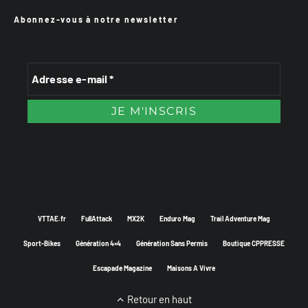
Abonnez-vous à notre newsletter
VTTAE.fr
FullAttack
MX2K
Enduro Mag
Trail Adventure Mag
Sport-Bikes
Génération 4×4
Génération Sans Permis
Boutique CPPRESSE
Escapade Magazine
Maisons A Vivre
Retour en haut