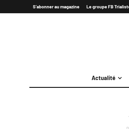
S’abonner au magazine
Le groupe FB Trialist
Actualité
D