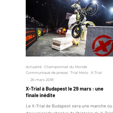
Actualité
Championnat du Monde
Communiqué de presse
Trial Moto
X-Trial
·
26 mars 2018
X-Trial à Budapest le 29 mars : une
finale inédite
Le X-Trial de Budapest sera une manche ou