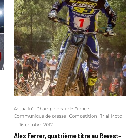
Actualité
Championnat de France
Communiqué de presse
Compétition
Trial Moto
·
16 octobre 2017
Alex Ferrer, quatrième titre au Revest-