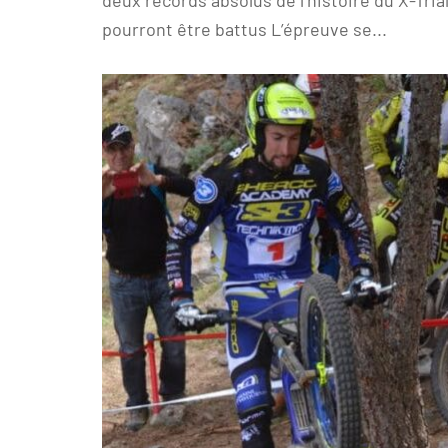
deux records absolus de l’histoire du X-Tria
pourront être battus L’épreuve se...