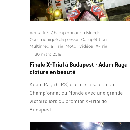
Actualité
Championnat du Monde
Communiqué de presse
Compétition
Multimédia
Trial Moto
Vidéos
X-Trial
·
30 mars 2018
Finale X-Trial à Budapest : Adam Raga
cloture en beauté
Adam Raga (TRS) clôture la saison du
Championnat du Monde avec une grande
victoire lors du premier X-Trial de
Budapest...