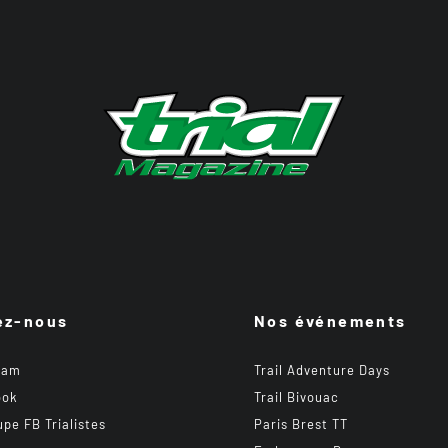
ez-nous
Nos événements
ram
Trail Adventure Days
ook
Trail Bivouac
upe FB Trialistes
Paris Brest TT