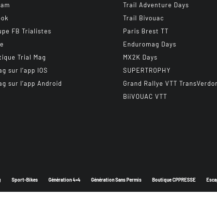
ram
Trail Adventure Days
ook
Trail Bivouac
upe FB Trialistes
Paris Brest TT
be
Enduromag Days
tique Trial Mag
MX2K Days
ag sur l’app IOS
SUPERTROPHY
ag sur l’app Android
Grand Rallye VTT TransVerdo
BiiVOUAC VTT
g
Sport-Bikes
Génération 4×4
Génération Sans Permis
Boutique CPPRESSE
Esca
Depuis 2003 - Un magazine du
Groupe CPPRESSE