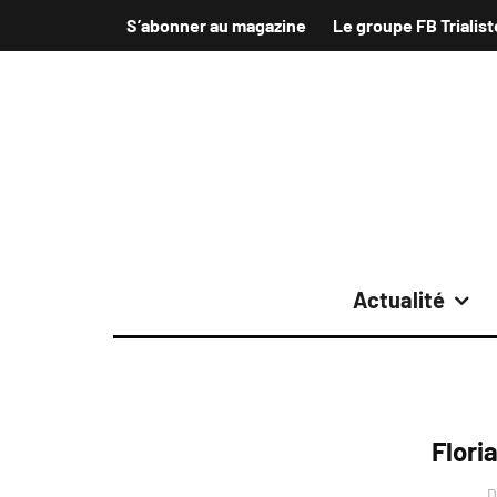
S’abonner au magazine
Le groupe FB Trialist
Actualité
Flori
D