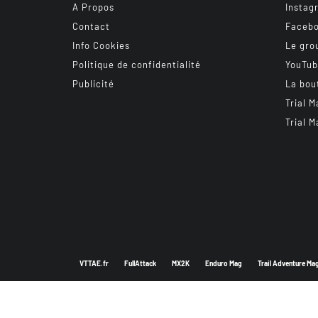
A Propos
Instag
Contact
Faceb
Info Cookies
Le gro
Politique de confidentialité
YouTu
Publicité
La bou
Trial M
Trial M
VTTAE.fr
FullAttack
MX2K
Enduro Mag
Trail Adventure Ma