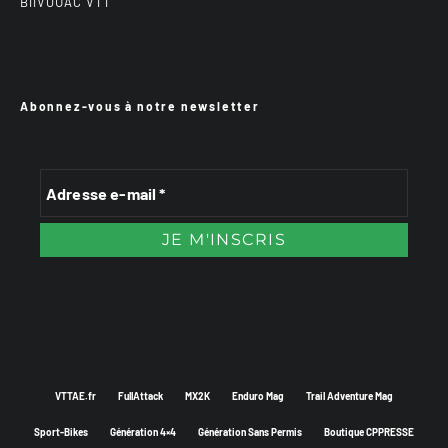
BiiVOUAC VTT
Abonnez-vous à notre newsletter
VTTAE.fr
FullAttack
MX2K
Enduro Mag
Trail Adventure Mag
Sport-Bikes
Génération 4×4
Génération Sans Permis
Boutique CPPRESSE