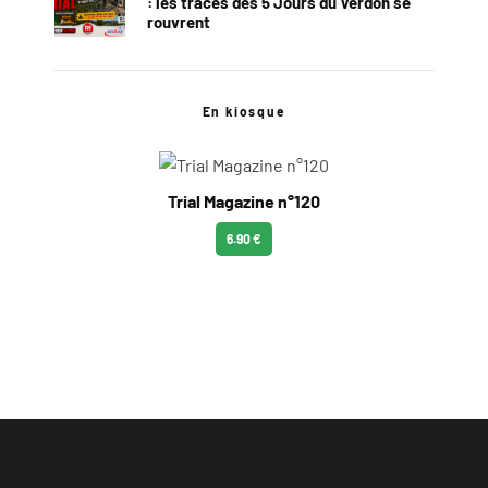
: les traces des 5 Jours du Verdon se
rouvrent
En kiosque
Trial Magazine n°120
6.90 €