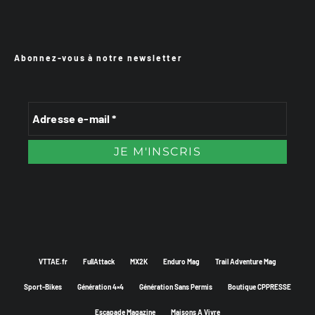
Abonnez-vous à notre newsletter
VTTAE.fr
FullAttack
MX2K
Enduro Mag
Trail Adventure Mag
Sport-Bikes
Génération 4×4
Génération Sans Permis
Boutique CPPRESSE
Escapade Magazine
Maisons A Vivre