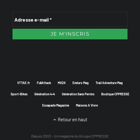
VTTAE.fr
FullAttack
MX2K
Enduro Mag
Trail Adventure Mag
Sport-Bikes
Génération 4×4
Génération Sans Permis
Boutique CPPRESSE
Escapade Magazine
Maisons A Vivre
Retour en haut
Depuis 2003 - Un magazine du
Groupe CPPRESSE