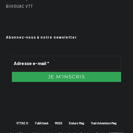
BiiVOUAC VTT
Abonnez-vous à notre newsletter
VTTAE.fr
FullAttack
MX2K
Enduro Mag
Trail Adventure Mag