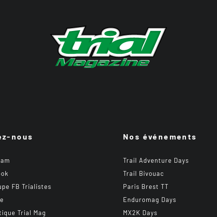
ez-nous
Nos événements
ram
Trail Adventure Days
ook
Trail Bivouac
upe FB Trialistes
Paris Brest TT
be
Enduromag Days
tique Trial Mag
MX2K Days