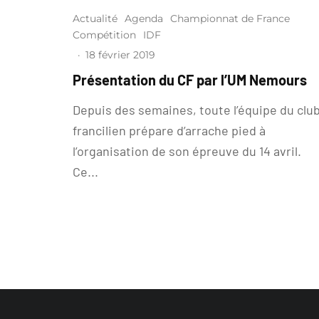
Actualité
Agenda
Championnat de France
Compétition
IDF
·
18 février 2019
Présentation du CF par l’UM Nemours
Depuis des semaines, toute l’équipe du clu
francilien prépare d’arrache pied à
l’organisation de son épreuve du 14 avril.
Ce...