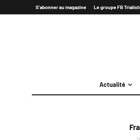
S’abonner au magazine
Le groupe FB Trialist
Actualité
Fr
D