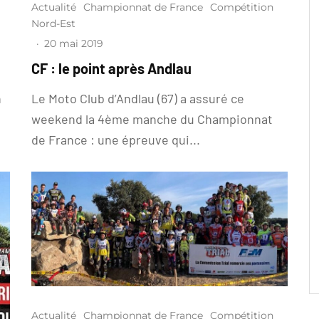
Actualité
Championnat de France
Compétition
Nord-Est
·
20 mai 2019
CF : le point après Andlau
n
Le Moto Club d’Andlau (67) a assuré ce
weekend la 4ème manche du Championnat
de France : une épreuve qui...
Actualité
Championnat de France
Compétition