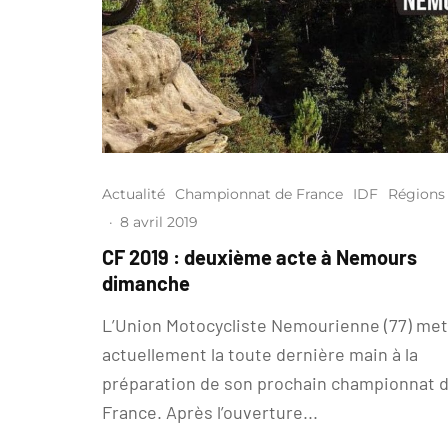
Actualité
Championnat de France
IDF
Régions
·
8 avril 2019
CF 2019 : deuxième acte à Nemours
dimanche
L’Union Motocycliste Nemourienne (77) met
actuellement la toute dernière main à la
préparation de son prochain championnat 
France. Après l’ouverture...