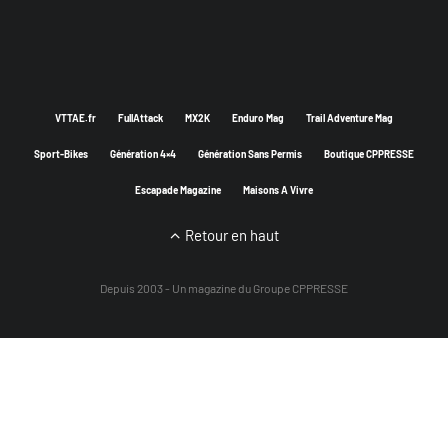
VTTAE.fr
FullAttack
MX2K
Enduro Mag
Trail Adventure Mag
Sport-Bikes
Génération 4×4
Génération Sans Permis
Boutique CPPRESSE
Escapade Magazine
Maisons A Vivre
Retour en haut
Depuis 2003 - Un magazine du
Groupe CPPRESSE