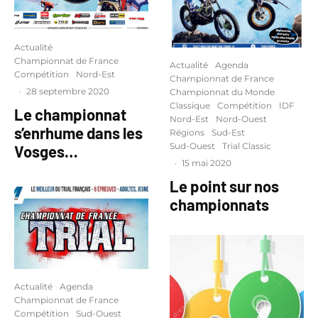
Actualité
Championnat de France
Actualité
Agenda
Compétition
Nord-Est
Championnat de France
·
28 septembre 2020
Championnat du Monde
Classique
Compétition
IDF
Le championnat
Nord-Est
Nord-Ouest
s’enrhume dans les
Régions
Sud-Est
Sud-Ouest
Trial Classic
Vosges…
·
15 mai 2020
Le point sur nos
championnats
Actualité
Agenda
Championnat de France
Compétition
Sud-Ouest