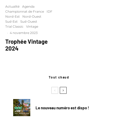
Actualité
Agenda
Championnat de France
IDF
Nord-Est
Nord-Ouest
Sud-Est
Sud-Ouest
Trial Classic
Vintage
·
4 novembre 2023
Trophée Vintage
2024
Tout chaud
Le nouveau numéro est dispo !