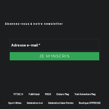
Abonnez-vous à notre newsletter
VTTAE.fr
FullAttack
MX2K
Enduro Mag
Trail Adventure Mag
Sport-Bikes
Génération 4×4
Génération Sans Permis
Boutique CPPRESSE