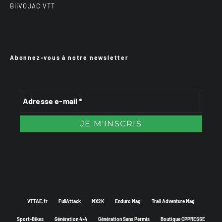
BiiVOUAC VTT
Abonnez-vous à notre newsletter
VTTAE.fr
FullAttack
MX2K
Enduro Mag
Trail Adventure Mag
Sport-Bikes
Génération 4×4
Génération Sans Permis
Boutique CPPRESSE