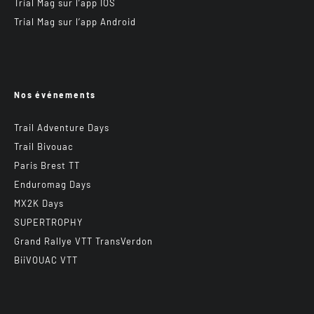
Trial Mag sur l’app IOS
Trial Mag sur l’app Android
Nos événements
Trail Adventure Days
Trail Bivouac
Paris Brest TT
Enduromag Days
MX2K Days
SUPERTROPHY
Grand Rallye VTT TransVerdon
BiiVOUAC VTT