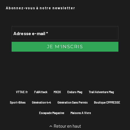
Abonnez-vous à notre newsletter
VTTAE.fr
FullAttack
MX2K
Enduro Mag
Trail Adventure Mag
Sport-Bikes
Génération 4×4
Génération Sans Permis
Boutique CPPRESSE
Escapade Magazine
Maisons A Vivre
Retour en haut