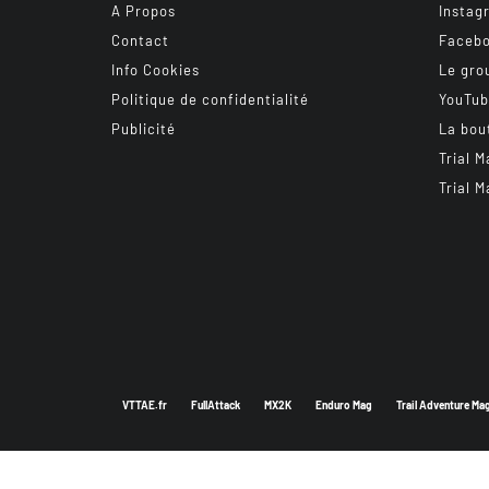
A Propos
Instag
Contact
Faceb
Info Cookies
Le gro
Politique de confidentialité
YouTu
Publicité
La bou
Trial M
Trial M
VTTAE.fr
FullAttack
MX2K
Enduro Mag
Trail Adventure Ma