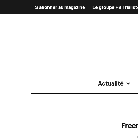
S’abonner au magazine
Le groupe FB Trialist
Actualité
Free
D