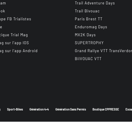
ram
Trail Adventure Days
ook
Trail Bivouac
upe FB Trialistes
Paris Brest TT
be
Enduromag Days
tique Trial Mag
MX2K Days
ag sur l’app IOS
SUPERTROPHY
ag sur l’app Android
Grand Rallye VTT TransVerdo
BiiVOUAC VTT
g
Sport-Bikes
Génération 4×4
Génération Sans Permis
Boutique CPPRESSE
Esca
Depuis 2003 - Un magazine du
Groupe CPPRESSE