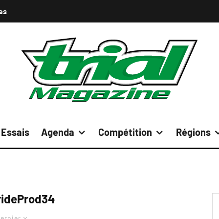
es
Essais
Agenda
Compétition
Régions
rideProd34
ernier