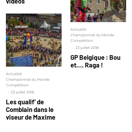
vidéos
Actualité
Championnat du Monde
Compétition
·
23 juillet 2018
GP Belgique : Bou
et…. Raga !
Actualité
Championnat du Monde
Compétition
·
23 juillet 2018
Les qualif’ de
Comblain dans le
viseur de Maxime