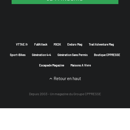
VTTAE.fr
FullAttack
MX2K
Enduro Mag
Trail Adventure Mag
Sport-Bikes
Génération 4×4
Génération Sans Permis
Boutique CPPRESSE
Escapade Magazine
Maisons A Vivre
Retour en haut
Depuis 2003 - Un magazine du
Groupe CPPRESSE