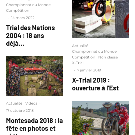
Championnat du Monde
Compétition
·
14 mars 2022
Trial des Nations
2004 : 18 ans
déjà…
Actualité
Championnat du Monde
Compétition
Non classé
X-Trial
·
7 janvier 2019
X-Trial 2019 :
ouverture à l’Est
Actualité
Vidéos
·
17 octobre 2018
Montesada 2018 : la
fête en photos et