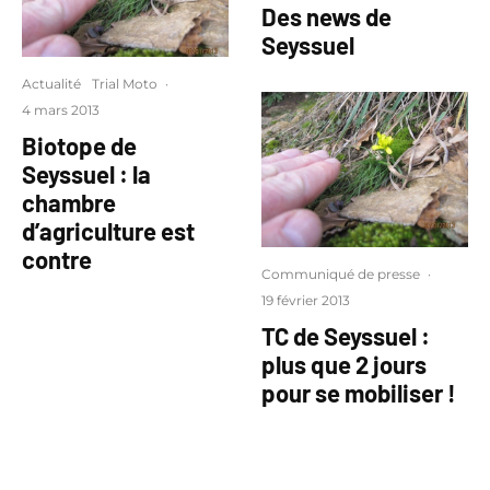
Des news de
Seyssuel
Actualité
Trial Moto
·
4 mars 2013
Biotope de
Seyssuel : la
chambre
d’agriculture est
contre
Communiqué de presse
·
19 février 2013
TC de Seyssuel :
plus que 2 jours
pour se mobiliser !