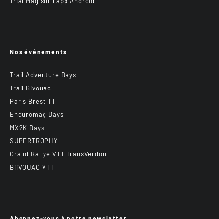
Trial Mag sur l’app Android
Nos événements
Trail Adventure Days
Trail Bivouac
Paris Brest TT
Enduromag Days
MX2K Days
SUPERTROPHY
Grand Rallye VTT TransVerdon
BiiVOUAC VTT
Abonnez-vous à notre newsletter