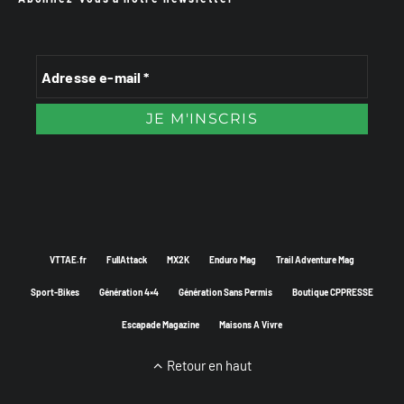
VTTAE.fr
FullAttack
MX2K
Enduro Mag
Trail Adventure Mag
Sport-Bikes
Génération 4×4
Génération Sans Permis
Boutique CPPRESSE
Escapade Magazine
Maisons A Vivre
Retour en haut