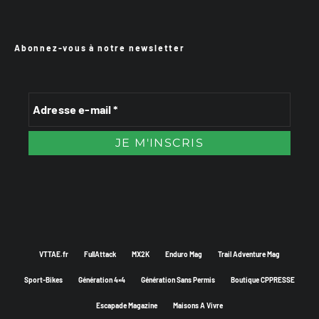
Abonnez-vous à notre newsletter
VTTAE.fr
FullAttack
MX2K
Enduro Mag
Trail Adventure Mag
Sport-Bikes
Génération 4×4
Génération Sans Permis
Boutique CPPRESSE
Escapade Magazine
Maisons A Vivre