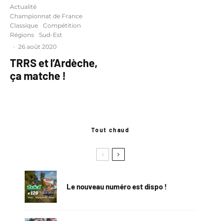
Actualité
Championnat de France
Classique
Compétition
Régions
Sud-Est
·
26 août 2020
TRRS et l’Ardèche,
ça matche !
Tout chaud
Le nouveau numéro est dispo !