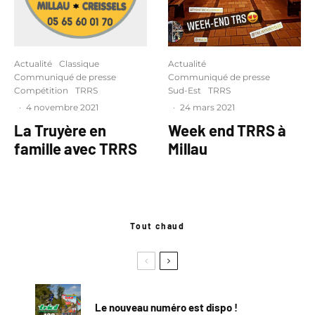
Actualité
Classique
Actualité
Communiqué de presse
Communiqué de presse
Compétition
TRRS
Sud-Est
TRRS
·
4 novembre 2021
·
24 mars 2021
La Truyère en
Week end TRRS à
famille avec TRRS
Millau
Tout chaud
Le nouveau numéro est dispo !