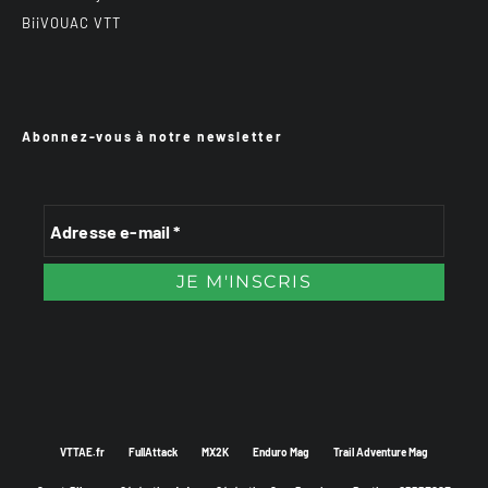
BiiVOUAC VTT
Abonnez-vous à notre newsletter
VTTAE.fr
FullAttack
MX2K
Enduro Mag
Trail Adventure Mag