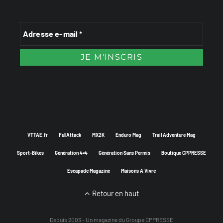
VTTAE.fr
FullAttack
MX2K
Enduro Mag
Trail Adventure Mag
Sport-Bikes
Génération 4×4
Génération Sans Permis
Boutique CPPRESSE
Escapade Magazine
Maisons A Vivre
Retour en haut
Depuis 2003 - Un magazine du
Groupe CPPRESSE