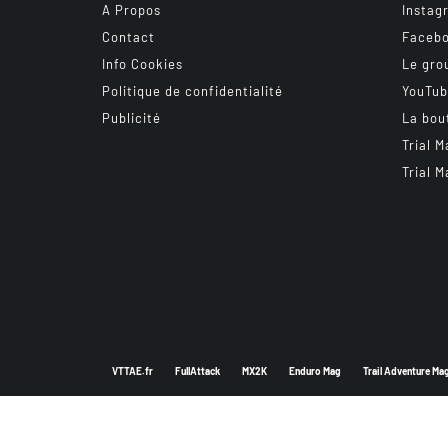
A Propos
Instag
Contact
Faceb
Info Cookies
Le gro
Politique de confidentialité
YouTu
Publicité
La bou
Trial M
Trial M
VTTAE.fr
FullAttack
MX2K
Enduro Mag
Trail Adventure Ma