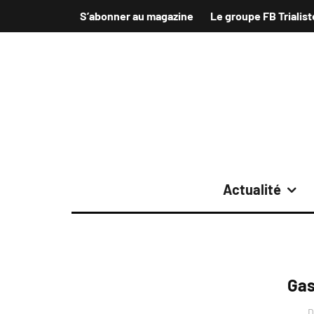
S’abonner au magazine
Le groupe FB Trialist
Actualité
Gas
D