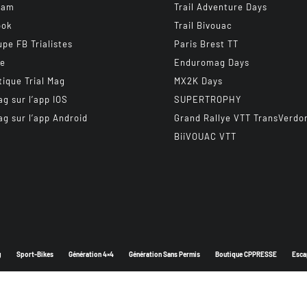
ram
Trail Adventure Days
ook
Trail Bivouac
upe FB Trialistes
Paris Brest TT
be
Enduromag Days
tique Trial Mag
MX2K Days
ag sur l’app IOS
SUPERTROPHY
ag sur l’app Android
Grand Rallye VTT TransVerdo
BiiVOUAC VTT
g
Sport-Bikes
Génération 4×4
Génération Sans Permis
Boutique CPPRESSE
Esca
Depuis 2003 - Un magazine du
Groupe CPPRESSE