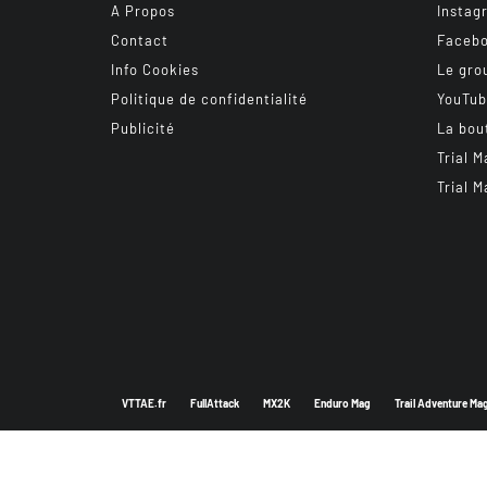
A Propos
Instag
Contact
Faceb
Info Cookies
Le gro
Politique de confidentialité
YouTu
Publicité
La bou
Trial M
Trial M
VTTAE.fr
FullAttack
MX2K
Enduro Mag
Trail Adventure Ma