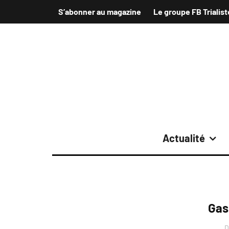
S’abonner au magazine
Le groupe FB Trialist
Actualité
Gas
D