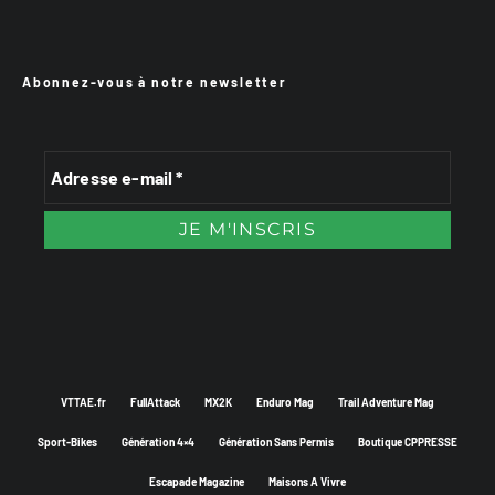
Abonnez-vous à notre newsletter
VTTAE.fr
FullAttack
MX2K
Enduro Mag
Trail Adventure Mag
Sport-Bikes
Génération 4×4
Génération Sans Permis
Boutique CPPRESSE
Escapade Magazine
Maisons A Vivre