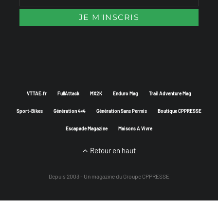
VTTAE.fr
FullAttack
MX2K
Enduro Mag
Trail Adventure Mag
Sport-Bikes
Génération 4×4
Génération Sans Permis
Boutique CPPRESSE
Escapade Magazine
Maisons A Vivre
Retour en haut
Depuis 2003 - Un magazine du
Groupe CPPRESSE