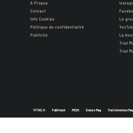
A Propos
Instag
Contact
Faceb
Info Cookies
Le gro
Politique de confidentialité
YouTu
Publicité
La bou
Trial M
Trial M
VTTAE.fr
FullAttack
MX2K
Enduro Mag
Trail Adventure Ma