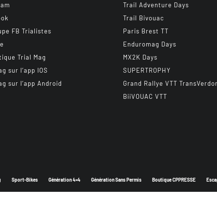
ram
Trail Adventure Days
ook
Trail Bivouac
upe FB Trialistes
Paris Brest TT
be
Enduromag Days
tique Trial Mag
MX2K Days
ag sur l’app IOS
SUPERTROPHY
ag sur l’app Android
Grand Rallye VTT TransVerdo
BiiVOUAC VTT
g
Sport-Bikes
Génération 4×4
Génération Sans Permis
Boutique CPPRESSE
Esca
Depuis 2003 - Un magazine du
Groupe CPPRESSE