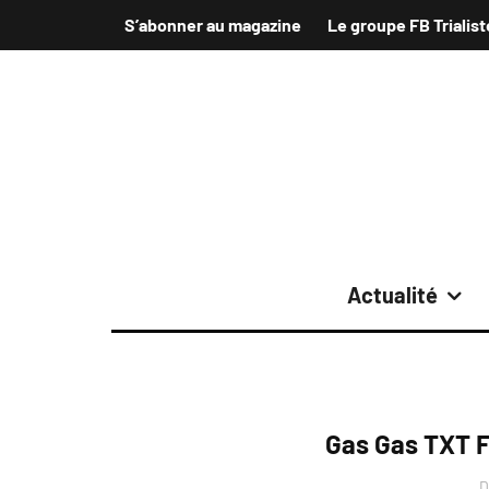
S’abonner au magazine
Le groupe FB Trialist
Actualité
Gas Gas TXT F
D