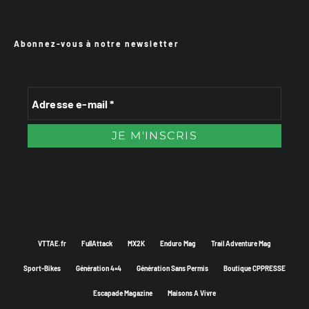
Abonnez-vous à notre newsletter
VTTAE.fr
FullAttack
MX2K
Enduro Mag
Trail Adventure Mag
Sport-Bikes
Génération 4×4
Génération Sans Permis
Boutique CPPRESSE
Escapade Magazine
Maisons A Vivre