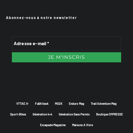
Abonnez-vous à notre newsletter
VTTAE.fr
FullAttack
MX2K
Enduro Mag
Trail Adventure Mag
Sport-Bikes
Génération 4×4
Génération Sans Permis
Boutique CPPRESSE
Escapade Magazine
Maisons A Vivre