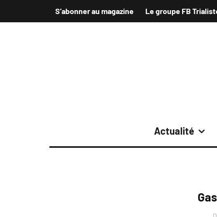
S’abonner au magazine
Le groupe FB Trialist
Actualité
Gas
D