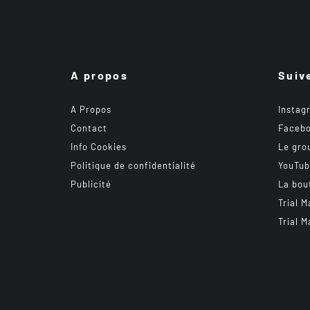
A propos
Suiv
A Propos
Instag
Contact
Faceb
Info Cookies
Le gro
Politique de confidentialité
YouTu
Publicité
La bou
Trial M
Trial M