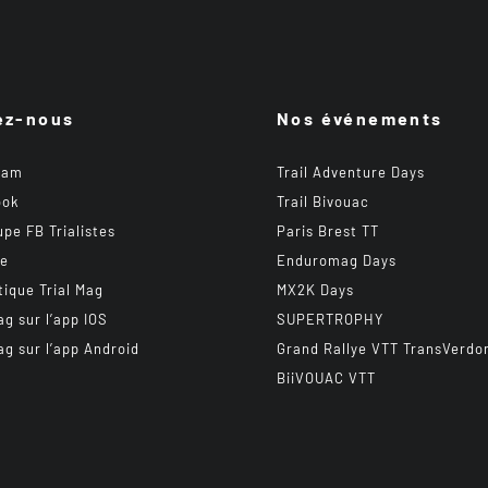
ez-nous
Nos événements
ram
Trail Adventure Days
ook
Trail Bivouac
upe FB Trialistes
Paris Brest TT
be
Enduromag Days
tique Trial Mag
MX2K Days
ag sur l’app IOS
SUPERTROPHY
ag sur l’app Android
Grand Rallye VTT TransVerdo
BiiVOUAC VTT