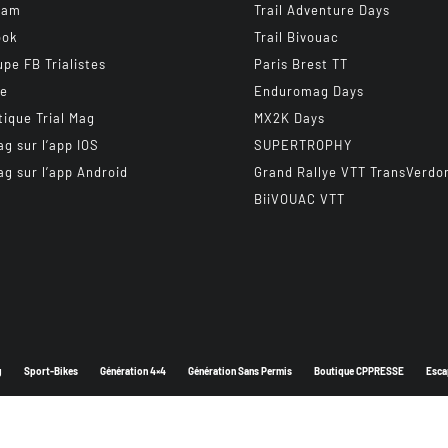
ram
Trail Adventure Days
ook
Trail Bivouac
upe FB Trialistes
Paris Brest TT
be
Enduromag Days
tique Trial Mag
MX2K Days
ag sur l’app IOS
SUPERTROPHY
ag sur l’app Android
Grand Rallye VTT TransVerdo
BiiVOUAC VTT
g
Sport-Bikes
Génération 4×4
Génération Sans Permis
Boutique CPPRESSE
Esca
Depuis 2003 - Un magazine du
Groupe CPPRESSE