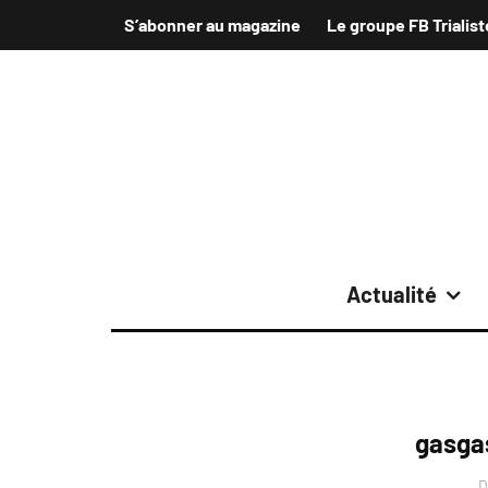
S’abonner au magazine
Le groupe FB Trialist
Actualité
gasga
D