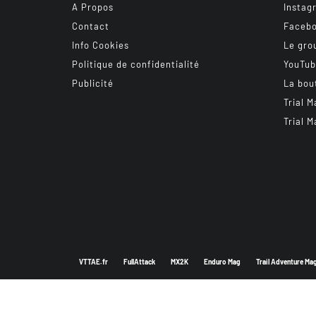
A Propos
Instag
Contact
Faceb
Info Cookies
Le gro
Politique de confidentialité
YouTu
Publicité
La bou
Trial M
Trial M
VTTAE.fr
FullAttack
MX2K
Enduro Mag
Trail Adventure Ma