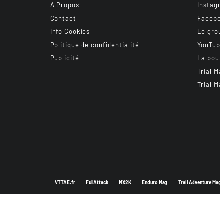
A Propos
Instag
Contact
Faceb
Info Cookies
Le gro
Politique de confidentialité
YouTu
Publicité
La bou
Trial M
Trial M
VTTAE.fr
FullAttack
MX2K
Enduro Mag
Trail Adventure Ma