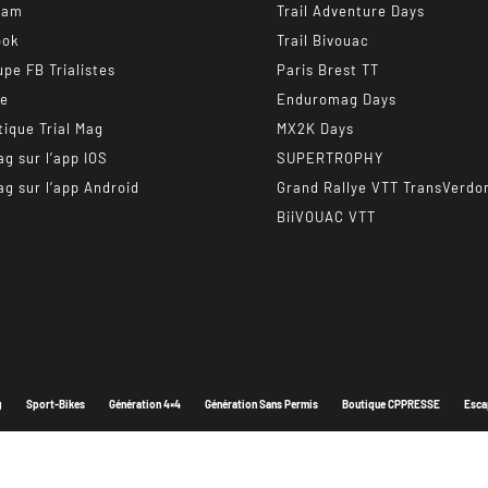
ram
Trail Adventure Days
ook
Trail Bivouac
upe FB Trialistes
Paris Brest TT
be
Enduromag Days
tique Trial Mag
MX2K Days
ag sur l’app IOS
SUPERTROPHY
ag sur l’app Android
Grand Rallye VTT TransVerdo
BiiVOUAC VTT
g
Sport-Bikes
Génération 4×4
Génération Sans Permis
Boutique CPPRESSE
Esca
Depuis 2003 - Un magazine du
Groupe CPPRESSE