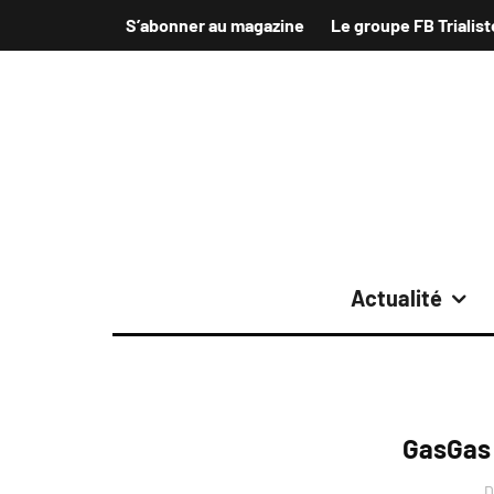
S’abonner au magazine
Le groupe FB Trialist
Actualité
GasGas 
D