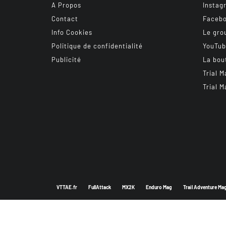
A Propos
Instag
Contact
Faceb
Info Cookies
Le gro
Politique de confidentialité
YouTu
Publicité
La bou
Trial M
Trial M
VTTAE.fr
FullAttack
MX2K
Enduro Mag
Trail Adventure Ma