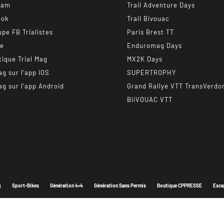
ram
Trail Adventure Days
ook
Trail Bivouac
upe FB Trialistes
Paris Brest TT
be
Enduromag Days
tique Trial Mag
MX2K Days
ag sur l’app IOS
SUPERTROPHY
ag sur l’app Android
Grand Rallye VTT TransVerdo
BiiVOUAC VTT
g
Sport-Bikes
Génération 4×4
Génération Sans Permis
Boutique CPPRESSE
Esca
Depuis 2003 - Un magazine du
Groupe CPPRESSE