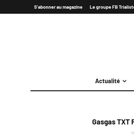
S’abonner au magazine
Le groupe FB Trialist
Actualité
Gasgas TXT P
D