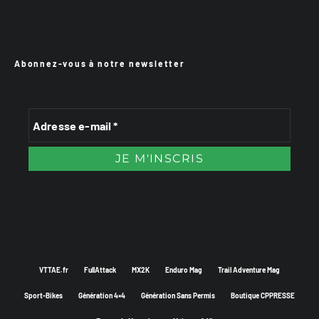
Abonnez-vous à notre newsletter
VTTAE.fr
FullAttack
MX2K
Enduro Mag
Trail Adventure Mag
Sport-Bikes
Génération 4×4
Génération Sans Permis
Boutique CPPRESSE