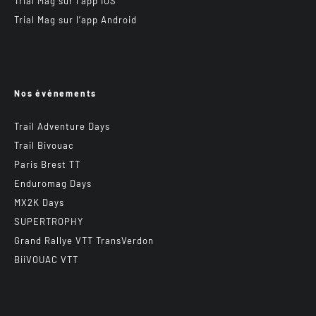
Trial Mag sur l’app IOS
Trial Mag sur l’app Android
Nos événements
Trail Adventure Days
Trail Bivouac
Paris Brest TT
Enduromag Days
MX2K Days
SUPERTROPHY
Grand Rallye VTT TransVerdon
BiiVOUAC VTT