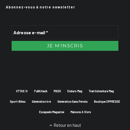
Abonnez-vous à notre newsletter
VTTAE.fr
FullAttack
MX2K
Enduro Mag
Trail Adventure Mag
Sport-Bikes
Génération 4×4
Génération Sans Permis
Boutique CPPRESSE
Escapade Magazine
Maisons A Vivre
Retour en haut