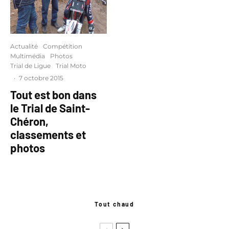
Actualité
Compétition
Multimédia
Photos
Trial de Ligue
Trial Moto
·
7 octobre 2015
Tout est bon dans
le Trial de Saint-
Chéron,
classements et
photos
Tout chaud