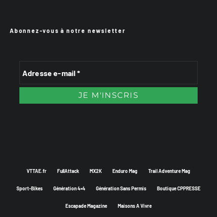
Abonnez-vous à notre newsletter
VTTAE.fr
FullAttack
MX2K
Enduro Mag
Trail Adventure Mag
Sport-Bikes
Génération 4×4
Génération Sans Permis
Boutique CPPRESSE
Escapade Magazine
Maisons A Vivre