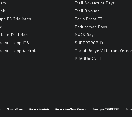
ram
Trail Adventure Days
ook
Trail Bivouac
upe FB Trialistes
Paris Brest TT
be
Enduromag Days
tique Trial Mag
MX2K Days
ag sur l’app IOS
SUPERTROPHY
ag sur l’app Android
Grand Rallye VTT TransVerdo
BiiVOUAC VTT
g
Sport-Bikes
Génération 4×4
Génération Sans Permis
Boutique CPPRESSE
Esca
Depuis 2003 - Un magazine du
Groupe CPPRESSE