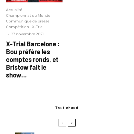
Actualité
Championnat du Monde
Communiqué de presse
Compétition
X-Trial
·
23 novembre 2021
X-Trial Barcelone :
Bou préfère les
comptes ronds, et
Bristow fait le
show…
Tout chaud