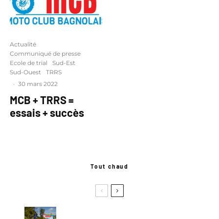
Actualité
Communiqué de presse
Ecole de trial
Sud-Est
Sud-Ouest
TRRS
·
30 mars 2022
MCB + TRRS =
essais + succès
Tout chaud