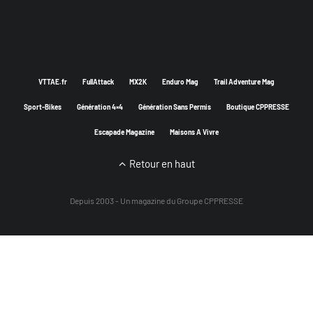
VTTAE.fr
FullAttack
MX2K
Enduro Mag
Trail Adventure Mag
Sport-Bikes
Génération 4×4
Génération Sans Permis
Boutique CPPRESSE
Escapade Magazine
Maisons A Vivre
Retour en haut
Depuis 2003 - Un magazine du
Groupe CPPRESSE