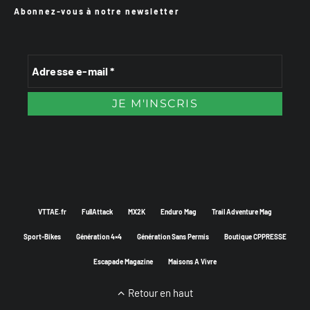
Abonnez-vous à notre newsletter
VTTAE.fr
FullAttack
MX2K
Enduro Mag
Trail Adventure Mag
Sport-Bikes
Génération 4×4
Génération Sans Permis
Boutique CPPRESSE
Escapade Magazine
Maisons A Vivre
Retour en haut