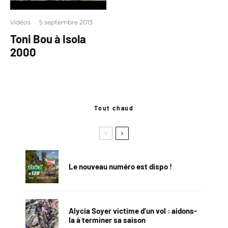
Vidéos
·
5 septembre 2013
Toni Bou à Isola
2000
Tout chaud
Le nouveau numéro est dispo !
Alycia Soyer victime d’un vol : aidons-
la à terminer sa saison