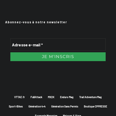
Abonnez-vous à notre newsletter
VTTAE.fr
FullAttack
MX2K
Enduro Mag
Trail Adventure Mag
Sport-Bikes
Génération 4×4
Génération Sans Permis
Boutique CPPRESSE
Escapade Magazine
Maisons A Vivre