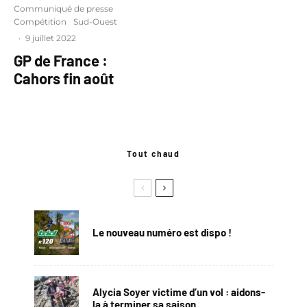
Communiqué de presse
Compétition
Sud-Ouest
·
9 juillet 2022
GP de France :
Cahors fin août
Tout chaud
Le nouveau numéro est dispo !
Alycia Soyer victime d’un vol : aidons-
la à terminer sa saison