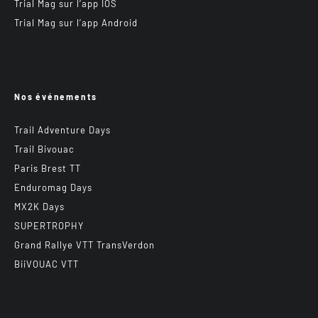
Trial Mag sur l’app IOS
Trial Mag sur l’app Android
Nos événements
Trail Adventure Days
Trail Bivouac
Paris Brest TT
Enduromag Days
MX2K Days
SUPERTROPHY
Grand Rallye VTT TransVerdon
BiiVOUAC VTT