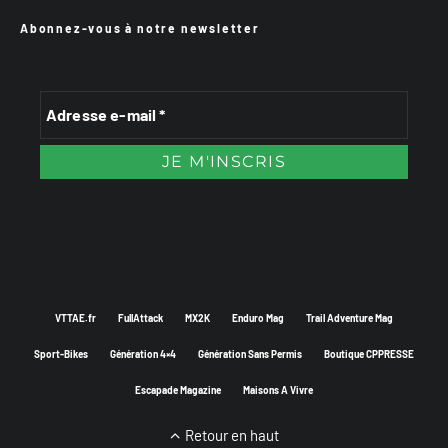
Abonnez-vous à notre newsletter
VTTAE.fr
FullAttack
MX2K
Enduro Mag
Trail Adventure Mag
Sport-Bikes
Génération 4×4
Génération Sans Permis
Boutique CPPRESSE
Escapade Magazine
Maisons A Vivre
Retour en haut