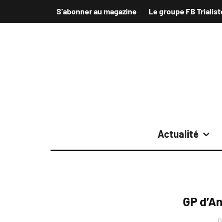
S’abonner au magazine
Le groupe FB Trialist
Actualité
GP d’An
D