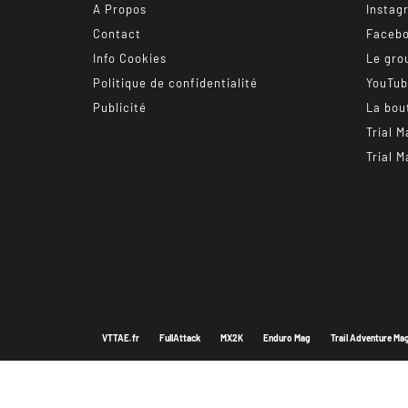
A Propos
Instag
Contact
Faceb
Info Cookies
Le gro
Politique de confidentialité
YouTu
Publicité
La bou
Trial M
Trial M
VTTAE.fr
FullAttack
MX2K
Enduro Mag
Trail Adventure Ma