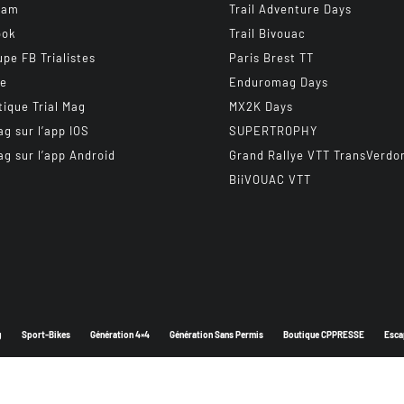
ram
Trail Adventure Days
ook
Trail Bivouac
upe FB Trialistes
Paris Brest TT
be
Enduromag Days
tique Trial Mag
MX2K Days
ag sur l’app IOS
SUPERTROPHY
ag sur l’app Android
Grand Rallye VTT TransVerdo
BiiVOUAC VTT
g
Sport-Bikes
Génération 4×4
Génération Sans Permis
Boutique CPPRESSE
Esca
Depuis 2003 - Un magazine du
Groupe CPPRESSE