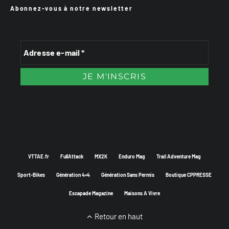
Abonnez-vous à notre newsletter
VTTAE.fr
FullAttack
MX2K
Enduro Mag
Trail Adventure Mag
Sport-Bikes
Génération 4×4
Génération Sans Permis
Boutique CPPRESSE
Escapade Magazine
Maisons A Vivre
Retour en haut