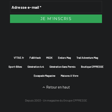
VTTAE.fr
FullAttack
MX2K
Enduro Mag
Trail Adventure Mag
Sport-Bikes
Génération 4×4
Génération Sans Permis
Boutique CPPRESSE
Escapade Magazine
Maisons A Vivre
Retour en haut
Depuis 2003 - Un magazine du
Groupe CPPRESSE