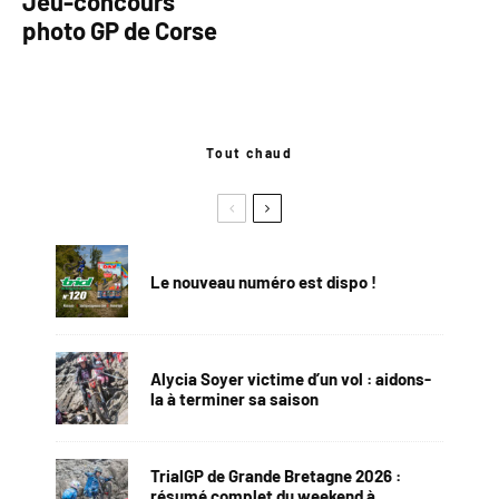
Jeu-concours
photo GP de Corse
Tout chaud
Le nouveau numéro est dispo !
Alycia Soyer victime d’un vol : aidons-
la à terminer sa saison
TrialGP de Grande Bretagne 2026 :
résumé complet du weekend à