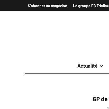
S’abonner au magazine
Le groupe FB Trialist
Actualité
GP de
D