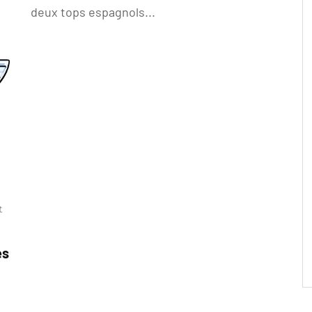
deux tops espagnols...
t
es