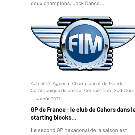
deux champions, Jack Dance...
Actualité
Agenda
Championnat du Monde
Communiqué de presse
Compétition
Sud-Oues
·
4 août 2021
GP de France : le club de Cahors dans l
starting blocks…
Le second GP hexagonal de la saison est