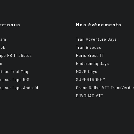
ez-nous
Nos événements
ram
Trail Adventure Days
ook
Trail Bivouac
upe FB Trialistes
Paris Brest TT
be
Enduromag Days
tique Trial Mag
MX2K Days
ag sur l’app IOS
SUPERTROPHY
ag sur l’app Android
Grand Rallye VTT TransVerdo
BiiVOUAC VTT