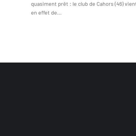
quasiment prêt : le club de Cahors (46) vien
en effet de...