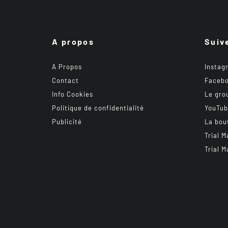
A propos
Suiv
A Propos
Instag
Contact
Faceb
Info Cookies
Le gro
Politique de confidentialité
YouTu
Publicité
La bou
Trial M
Trial M