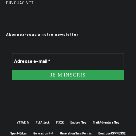
BiiVOUAC VTT
Abonnez-vous à notre newsletter
VTTAE.fr
FullAttack
MX2K
Enduro Mag
Trail Adventure Mag
Sport-Bikes
Génération 4×4
Génération Sans Permis
Boutique CPPRESSE