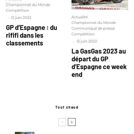
Championnat du Monde
Compétition
Actualité
·
12 juin 2022
Championnat du Monde
GP d’Espagne : du
Communiqué de presse
rififi dans les
Compétition
classements
·
12 juin 2022
La GasGas 2023 au
départ du GP
d’Espagne ce week
end
Tout chaud